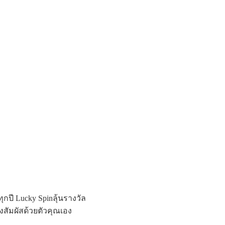
กปี Lucky Spinลุ้นรางวัล
สัมผัสด้วยตัวคุณเอง