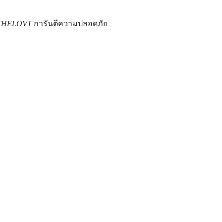
THELOVT
การันตีความปลอดภัย