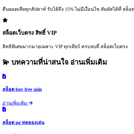
คืนยอดเสียทุกสัปดาห์ รับได้ถึง 15% ไม่มีเงื่อนไข สัมผัสได้ที่ สล็อ
สล็อตเว็บตรง สิทธิ์ VIP
สิทธิพิเศษมากมายเฉพาะ VIP ทุกเทียร์ ครบจบที่ สล็อตเว็บตรง
💫 บทความที่น่าสนใจ
อ่านเพิ่มเติม
สล็อต buy free spin
อ่านเพิ่มเติม
สล็อต pg ทดลองเล่น