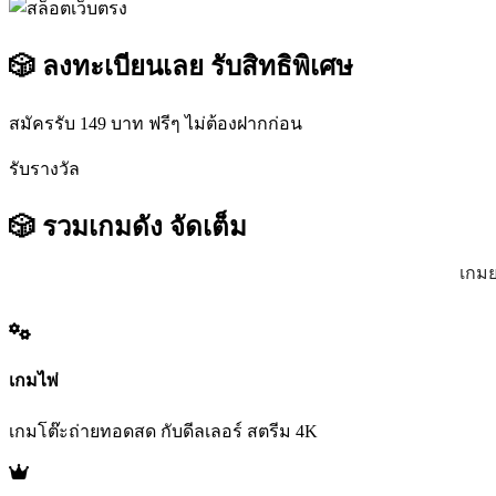
🎲 ลงทะเบียนเลย รับสิทธิพิเศษ
สมัครรับ 149 บาท ฟรีๆ ไม่ต้องฝากก่อน
รับรางวัล
🎲 รวมเกมดัง
จัดเต็ม
เกมย
เกมไพ่
เกมโต๊ะถ่ายทอดสด กับดีลเลอร์ สตรีม 4K