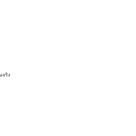
นจริง