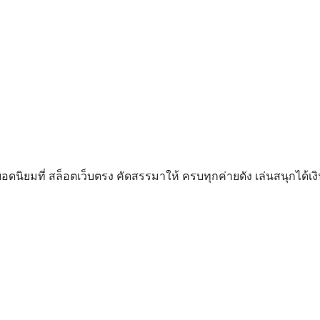
อดนิยมที่ สล็อตเว็บตรง คัดสรรมาให้ ครบทุกค่ายดัง เล่นสนุกได้เงิ