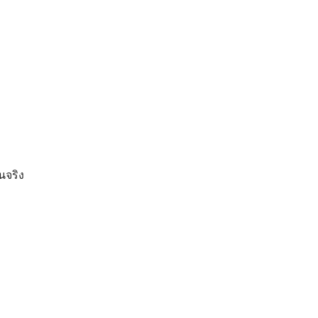
นจริง