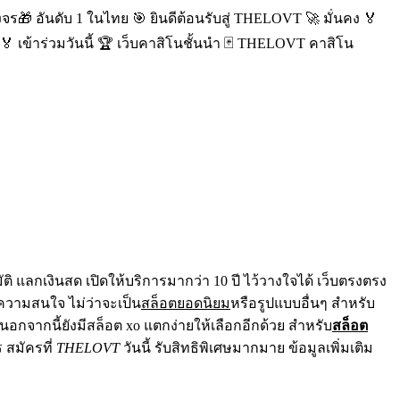
งจร
🎁 อันดับ 1 ในไทย 🎯 ยินดีต้อนรับสู่ THELOVT 🚀 มั่นคง 🏅
 🏅 เข้าร่วมวันนี้ 🏆 เว็บคาสิโนชั้นนำ 🃏 THELOVT คาสิโน
ัติ แลกเงินสด เปิดให้บริการมากว่า 10 ปี ไว้วางใจได้ เว็บตรงตรง
ห้ความสนใจ ไม่ว่าจะเป็น
สล็อตยอดนิยม
หรือรูปแบบอื่นๆ สำหรับ
กจากนี้ยังมีสล็อต xo แตกง่ายให้เลือกอีกด้วย สำหรับ
สล็อต
 สมัครที่
THELOVT
วันนี้ รับสิทธิพิเศษมากมาย ข้อมูลเพิ่มเติม