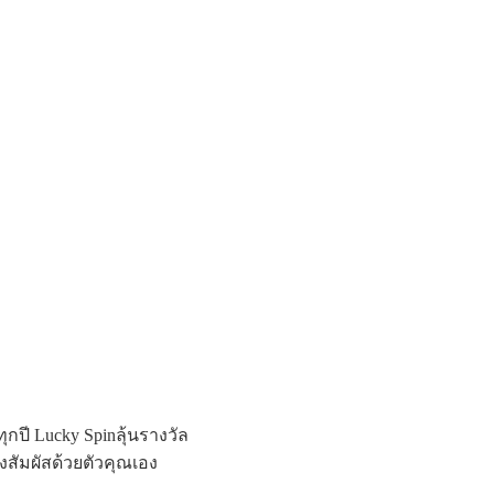
กปี Lucky Spinลุ้นรางวัล
สัมผัสด้วยตัวคุณเอง