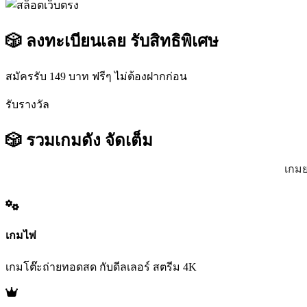
🎲 ลงทะเบียนเลย รับสิทธิพิเศษ
สมัครรับ 149 บาท ฟรีๆ ไม่ต้องฝากก่อน
รับรางวัล
🎲 รวมเกมดัง
จัดเต็ม
เกมย
เกมไพ่
เกมโต๊ะถ่ายทอดสด กับดีลเลอร์ สตรีม 4K