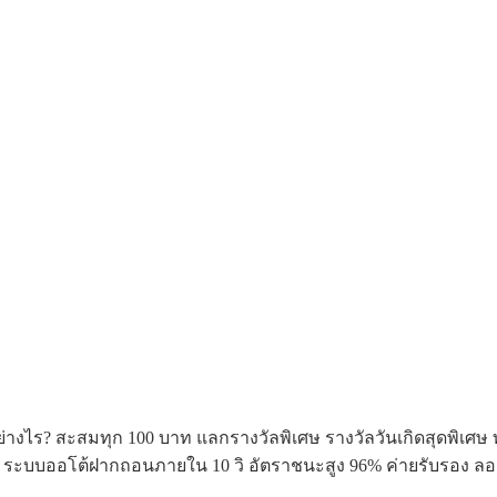
่างไร? สะสมทุก 100 บาท แลกรางวัลพิเศษ รางวัลวันเกิดสุดพิเศษ ทุ
ิง ระบบออโต้ฝากถอนภายใน 10 วิ อัตราชนะสูง 96% ค่ายรับรอง ลอง