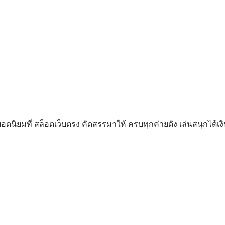
อดนิยมที่ สล็อตเว็บตรง คัดสรรมาให้ ครบทุกค่ายดัง เล่นสนุกได้เงิ