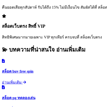
คืนยอดเสียทุกสัปดาห์ รับได้ถึง 15% ไม่มีเงื่อนไข สัมผัสได้ที่ สล็อ
สล็อตเว็บตรง สิทธิ์ VIP
สิทธิพิเศษมากมายเฉพาะ VIP ทุกเทียร์ ครบจบที่ สล็อตเว็บตรง
💫 บทความที่น่าสนใจ
อ่านเพิ่มเติม
สล็อต buy free spin
อ่านเพิ่มเติม
สล็อต pg ทดลองเล่น