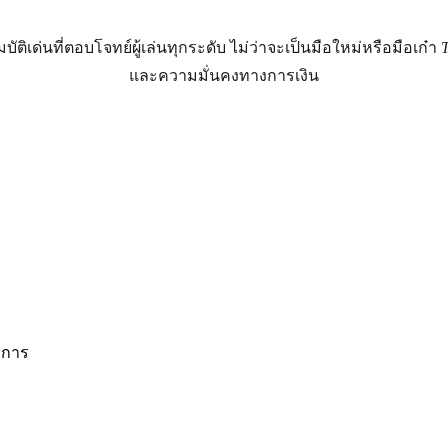
ติเด่นที่ตอบโจทย์ผู้เล่นทุกระดับ ไม่ว่าจะเป็นมือใหม่หรือมือเก๋า
และความมั่นคงทางการเงิน
ิการ