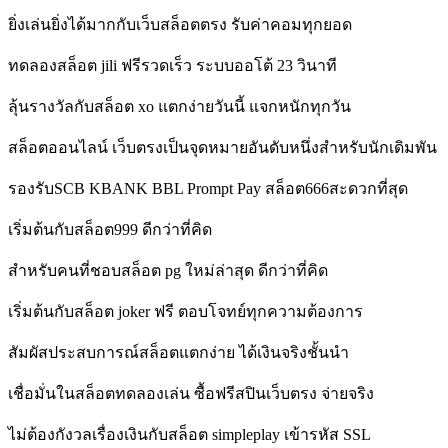
ยิ่งเล่นยิ่งได้มากกับเว็บสล็อตตรง รับค่าคอมทุกยอด
ทดลองสล็อต jili ฟรีรวดเร็ว ระบบออโต้ 23 วินาที
ลุ้นรางวัลกับสล็อต xo แตกง่ายวันนี้ แจกหนักทุกวัน
สล็อตออนไลน์ เว็บตรงเป็นจุดหมายอันดับหนึ่งสำหรับนักเดิมพัน
รองรับSCB KBANK BBL Prompt Pay สล็อต666สะดวกที่สุด
เริ่มต้นกับสล็อต999 ดีกว่าที่คิด
สำหรับคนที่ชอบสล็อต pg ใหม่ล่าสุด ดีกว่าที่คิด
เริ่มต้นกับสล็อต joker ฟรี ตอบโจทย์ทุกความต้องการ
สัมผัสประสบการณ์สล็อตแตกง่าย ได้เงินจริงชั้นนำ
เชื่อมั่นในสล็อตทดลองเล่น ซื้อฟรีสปินเว็บตรง จ่ายจริง
ไม่ต้องกังวลเรื่องเงินกับสล็อต simpleplay เข้ารหัส SSL