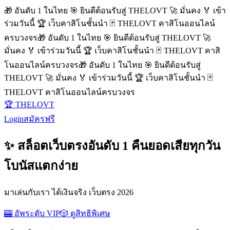
🎁 อันดับ 1 ในไทย 🎯 ยินดีต้อนรับสู่ THELOVT 🚀 มั่นคง 🏅 เข้า
ร่วมวันนี้ 🏆 เว็บคาสิโนชั้นนำ 🃏 THELOVT คาสิโนออนไลน์
ครบวงจร
🎁 อันดับ 1 ในไทย 🎯 ยินดีต้อนรับสู่ THELOVT 🚀
มั่นคง 🏅 เข้าร่วมวันนี้ 🏆 เว็บคาสิโนชั้นนำ 🃏 THELOVT คาสิ
โนออนไลน์ครบวงจร
🎁 อันดับ 1 ในไทย 🎯 ยินดีต้อนรับสู่
THELOVT 🚀 มั่นคง 🏅 เข้าร่วมวันนี้ 🏆 เว็บคาสิโนชั้นนำ 🃏
THELOVT คาสิโนออนไลน์ครบวงจร
🏆 THELOVT
Login
สมัครฟรี
✨ สล็อตเว็บตรงอันดับ 1 คืนยอดเสียทุกวัน
โบนัสแตกง่าย
มาเล่นกับเรา ได้เงินจริง เว็บตรง 2026
🎰 อัพระดับ VIP
🎲 ดูสิทธิพิเศษ