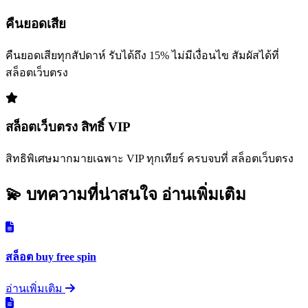
คืนยอดเสีย
คืนยอดเสียทุกสัปดาห์ รับได้ถึง 15% ไม่มีเงื่อนไข สัมผัสได้ที่
สล็อตเว็บตรง
สล็อตเว็บตรง สิทธิ์ VIP
สิทธิพิเศษมากมายเฉพาะ VIP ทุกเทียร์ ครบจบที่ สล็อตเว็บตรง
💫 บทความที่น่าสนใจ
อ่านเพิ่มเติม
สล็อต buy free spin
อ่านเพิ่มเติม