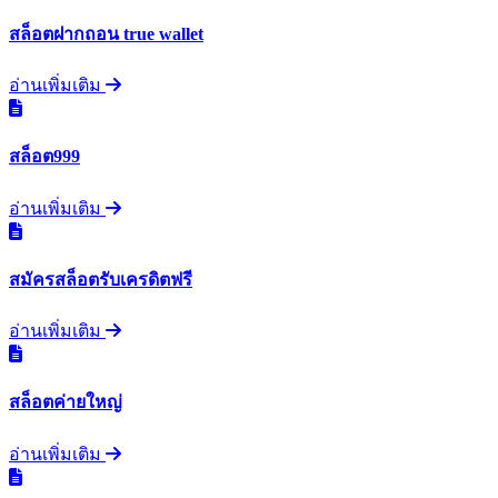
สล็อตฝากถอน true wallet
อ่านเพิ่มเติม
สล็อต999
อ่านเพิ่มเติม
สมัครสล็อตรับเครดิตฟรี
อ่านเพิ่มเติม
สล็อตค่ายใหญ่
อ่านเพิ่มเติม