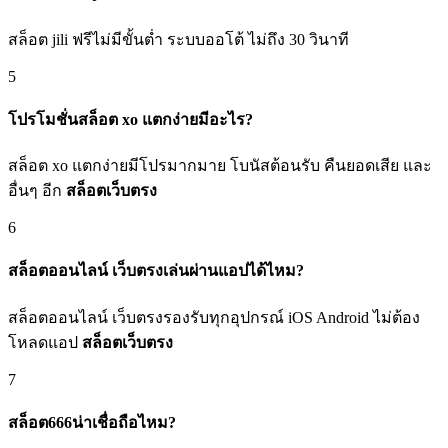
สล็อต jili ฟรีไม่มีขั้นต่ำ ระบบออโต้ ไม่ถึง 30 วินาที
5
โปรโมชั่นสล็อต xo แตกง่ายมีอะไร?
สล็อต xo แตกง่ายมีโปรมากมาย โบนัสต้อนรับ คืนยอดเสีย และ
อื่นๆ อีก
สล็อตเว็บตรง
6
สล็อตออนไลน์ เว็บตรงเล่นผ่านแอปได้ไหม?
สล็อตออนไลน์ เว็บตรงรองรับทุกอุปกรณ์ iOS Android ไม่ต้อง
โหลดแอป
สล็อตเว็บตรง
7
สล็อต666น่าเชื่อถือไหม?