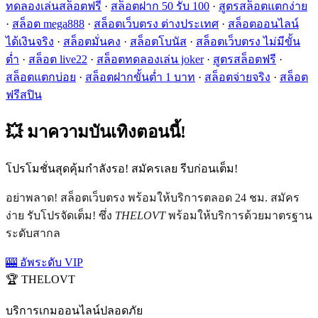
ทดลองเล่นสล็อตฟรี
·
สล็อตฝาก 50 รับ 100
·
สูตรสล็อตแตกง่าย
·
สล็อต mega888
·
สล็อตเว็บตรง ต่างประเทศ
·
สล็อตออนไลน์
ได้เงินจริง
·
สล็อตมั่นคง
·
สล็อตโบนัส
·
สล็อตเว็บตรง ไม่มีขั้น
ต่ำ
·
สล็อต live22
·
สล็อตทดลองเล่น joker
·
สูตรสล็อตฟรี
·
สล็อตแตกบ่อย
·
สล็อตฝากขั้นต่ำ 1 บาท
·
สล็อตจ่ายจริง
·
สล็อต
ฟรีสปิน
💥 มาความบันเทิงตอนนี้!
โปรโมชั่นสุดคุ้มกำลังรอ! สมัครเลย รีบก่อนเต็ม!
อย่าพลาด! สล็อตเว็บตรง พร้อมให้บริการตลอด 24 ชม. สมัคร
ง่าย รับโปรจัดเต็ม! ซึ่ง
THELOVT
พร้อมให้บริการด้วยมาตรฐาน
ระดับสากล
🎰 อัพระดับ VIP
🏆 THELOVT
บริการเกมออนไลน์ปลอดภัย