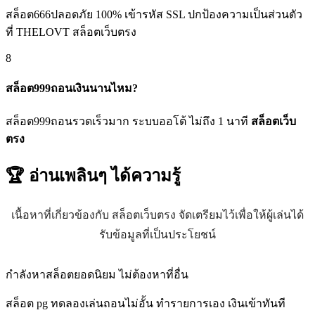
สล็อต666ปลอดภัย 100% เข้ารหัส SSL ปกป้องความเป็นส่วนตัว
ที่ THELOVT สล็อตเว็บตรง
8
สล็อต999ถอนเงินนานไหม?
สล็อต999ถอนรวดเร็วมาก ระบบออโต้ ไม่ถึง 1 นาที
สล็อตเว็บ
ตรง
🏆 อ่านเพลินๆ
ได้ความรู้
เนื้อหาที่เกี่ยวข้องกับ สล็อตเว็บตรง จัดเตรียมไว้เพื่อให้ผู้เล่นได้
รับข้อมูลที่เป็นประโยชน์
กำลังหาสล็อตยอดนิยม ไม่ต้องหาที่อื่น
สล็อต pg ทดลองเล่นถอนไม่อั้น ทำรายการเอง เงินเข้าทันที