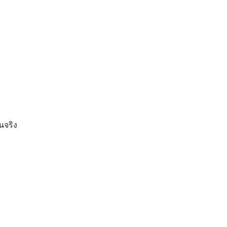
นจริง