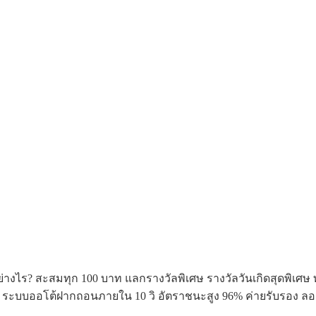
่างไร? สะสมทุก 100 บาท แลกรางวัลพิเศษ รางวัลวันเกิดสุดพิเศษ ทุ
ิง ระบบออโต้ฝากถอนภายใน 10 วิ อัตราชนะสูง 96% ค่ายรับรอง ลอง