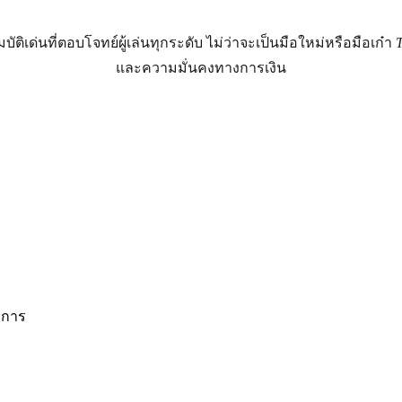
ติเด่นที่ตอบโจทย์ผู้เล่นทุกระดับ ไม่ว่าจะเป็นมือใหม่หรือมือเก๋า
และความมั่นคงทางการเงิน
ิการ