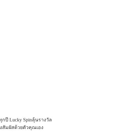
กปี Lucky Spinลุ้นรางวัล
สัมผัสด้วยตัวคุณเอง