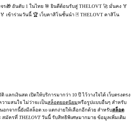
งจร
🎁 อันดับ 1 ในไทย 🎯 ยินดีต้อนรับสู่ THELOVT 🚀 มั่นคง 🏅
 🏅 เข้าร่วมวันนี้ 🏆 เว็บคาสิโนชั้นนำ 🃏 THELOVT คาสิโน
ัติ แลกเงินสด เปิดให้บริการมากว่า 10 ปี ไว้วางใจได้ เว็บตรงตรง
ห้ความสนใจ ไม่ว่าจะเป็น
สล็อตยอดนิยม
หรือรูปแบบอื่นๆ สำหรับ
กจากนี้ยังมีสล็อต xo แตกง่ายให้เลือกอีกด้วย สำหรับ
สล็อต
 สมัครที่
THELOVT
วันนี้ รับสิทธิพิเศษมากมาย ข้อมูลเพิ่มเติม