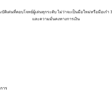
ติเด่นที่ตอบโจทย์ผู้เล่นทุกระดับ ไม่ว่าจะเป็นมือใหม่หรือมือเก๋า
และความมั่นคงทางการเงิน
ิการ