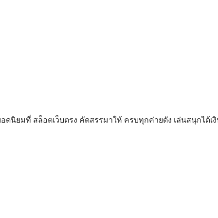
อดนิยมที่ สล็อตเว็บตรง คัดสรรมาให้ ครบทุกค่ายดัง เล่นสนุกได้เงิ