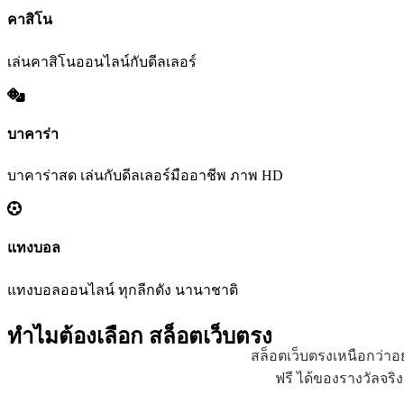
คาสิโน
เล่นคาสิโนออนไลน์กับดีลเลอร์
บาคาร่า
บาคาร่าสด เล่นกับดีลเลอร์มืออาชีพ ภาพ HD
แทงบอล
แทงบอลออนไลน์ ทุกลีกดัง นานาชาติ
ทำไมต้องเลือก
สล็อตเว็บตรง
สล็อตเว็บตรงเหนือกว่าอย
ฟรี ได้ของรางวัลจร