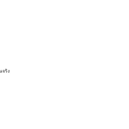
นจริง