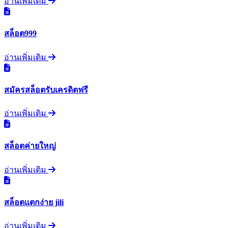
อ่านเพิ่มเติม
สล็อต999
อ่านเพิ่มเติม
สมัครสล็อตรับเครดิตฟรี
อ่านเพิ่มเติม
สล็อตค่ายใหญ่
อ่านเพิ่มเติม
สล็อตแตกง่าย jili
อ่านเพิ่มเติม