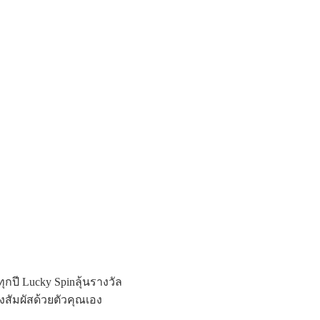
กปี Lucky Spinลุ้นรางวัล
สัมผัสด้วยตัวคุณเอง