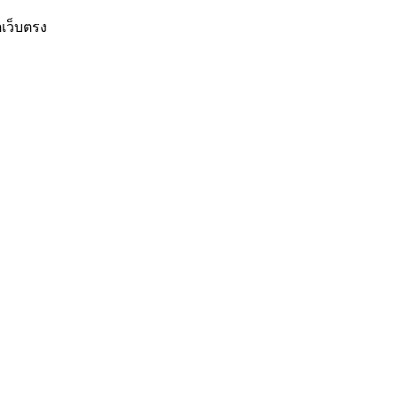
ตเว็บตรง