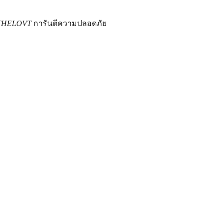
THELOVT
การันตีความปลอดภัย